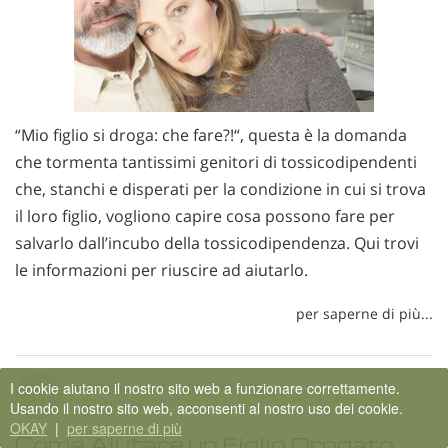
“Mio figlio si droga: che fare?!“, questa è la domanda
che tormenta tantissimi genitori di tossicodipendenti
che, stanchi e disperati per la condizione in cui si trova
il loro figlio, vogliono capire cosa possono fare per
salvarlo dall’incubo della tossicodipendenza. Qui trovi
le informazioni per riuscire ad aiutarlo.
per saperne di più...
Manfredi
Nella
Sos Familiari
M
I cookie aiutano il nostro sito web a funzionare correttamente.
18 gennaio 2021
Usando il nostro sito web, acconsenti al nostro uso dei cookie.
OKAY
|
per saperne di più
Come Aiutare un Figlio Drogato