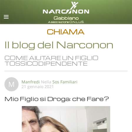
italiano
Tutte le zone/lingue
CHIAMA
Il blog del Narconon
COME AIUTARE UN FIGLIO
TOSSICODIPENDENTE
Manfredi
Nella
Sos Familiari
M
21 gennaio 2021
Mio Figlio si Droga: che Fare?