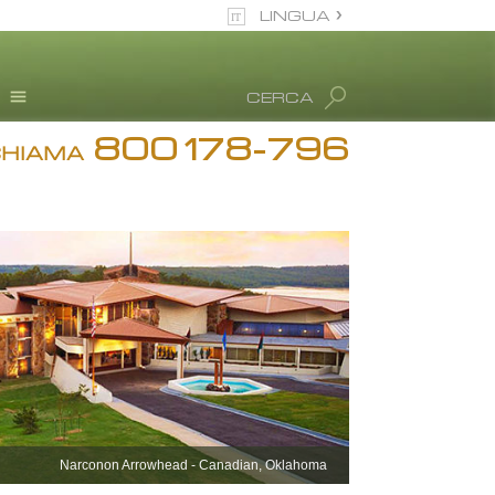
LINGUA
italiano
CERCA
Tutte le zone/lingue
800 178-796
Testimonianze
CHIAMA
Informazioni sull’abuso
di droga
Disintossicazione
Blog
L. Ron Hubbard
Narconon Arrowhead - Canadian, Oklahoma