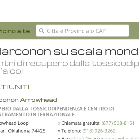
icino a te
Narconon su scala mond
tri di recupero dalla tossicod
l’alcol
TI UNITI
conon Arrowhead
PERO DALLA TOSSICODIPENDENZA E CENTRO DI
STRAMENTO INTERNAZIONALE
rowhead Loop
» Chiamata gratuita:
(877) 508-8151
ian, Oklahoma
74425
» Telefono:
(918) 926-3262
» E-mail:
info
@
narcononarrowhead.o