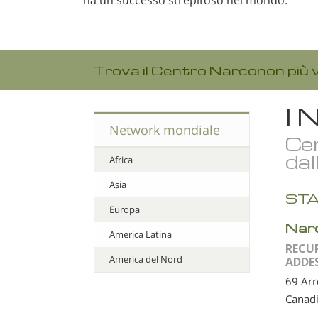
Trova il Centro Narconon più v
I 
Network mondiale
Cen
dal
Africa
Asia
STA
Europa
Nar
America Latina
RECU
America del Nord
ADDE
69 Ar
Canad