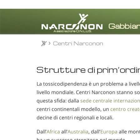
Centri Narconon
⨯
Strutture di prim’ordi
La tossicodipendenza è un problema a livell
livello mondiale. Centri Narconon stanno so
questa sfida: dalla
sede centrale internazio
centri continentali modello, un
centro creat
decine di centri regionali e locali.
Dall’
Africa
all’
Australia
, dall’
Europa
alle mon
ha un successo strepitoso nel mondo.