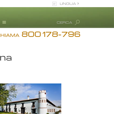
LINGUA
italiano
CERCA
Tutte le zone/lingue
800 178-796
Testimonianze
CHIAMA
Informazioni sull’abuso
di droga
Disintossicazione
ina
Blog
L. Ron Hubbard