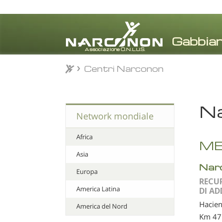
Centri Narconon
Centri Narconon
⨯
Na
Network mondiale
Africa
ME
Asia
Nar
Europa
RECU
America Latina
DI A
Hacien
America del Nord
Km 47.