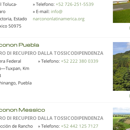
l Toluca-
» Telefono:
+52 726-251-5539
aro
» E-mail:
info
@
ictoria, Estado
narcononlatinamerica.org
xico
50975
conon Puebla
RO DI RECUPERO DALLA TOSSICODIPENDENZA
era Federal
» Telefono:
+52 222 380 0339
o—Tuxpan, Km
3
hinango, Puebla
conon Messico
RO DI RECUPERO DALLA TOSSICODIPENDENZA
ección de Rancho
» Telefono:
+52 442 125 7127