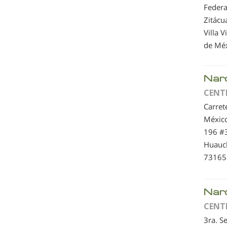
Federa
Zitácu
Villa V
de Mé
Nar
CENT
Carret
Méxic
196 #
Huauc
73165
Nar
CENT
3ra. S