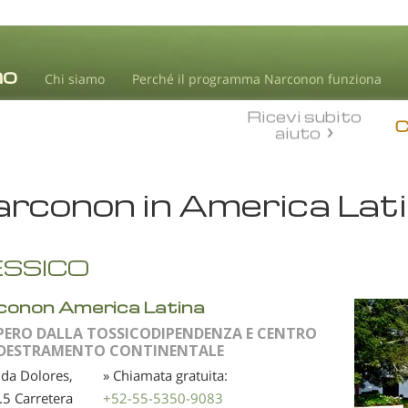
Chi siamo
Perché il programma Narconon funziona
Ricevi subito
aiuto
rconon in America Lat
SSICO
conon America Latina
PERO DALLA TOSSICODIPENDENZA E CENTRO
DDESTRAMENTO CONTINENTALE
da Dolores,
» Chiamata gratuita:
5 Carretera
+52-55-5350-9083