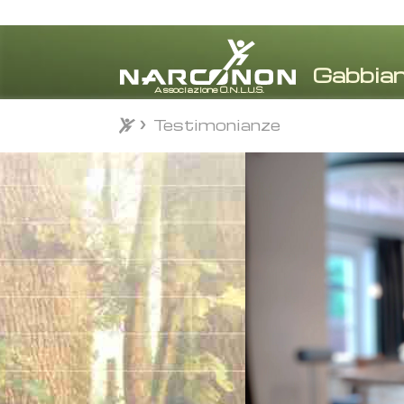
Testimonianze
Testimonianze
⨯