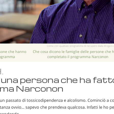
Come con qualsiasi programma di recupero dalla droga o dall’a
rsone che hanno
Che cosa dicono le famiglie delle persone che 
rogramma
completato il programma Narconon
.
 una persona che ha fatto
ma Narconon
 un passato di tossicodipendenza e alcolismo. Cominciò a 
anza ovvio... sapevo che prendeva qualcosa. Infatti le ho pe