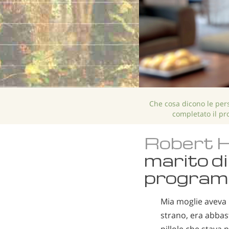
Che cosa dicono le pe
completato il p
Robert H
marito di
program
Mia moglie aveva
strano, era abbast