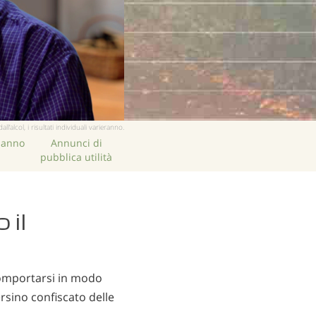
lcol, i risultati individuali varieranno.
hanno
Annunci di
pubblica utilità
 il
comportarsi in modo
rsino confiscato delle