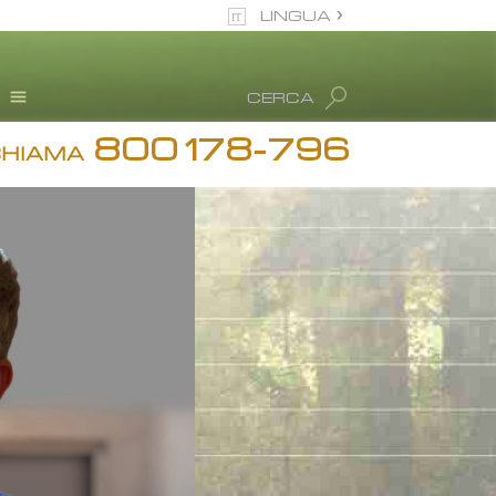
LINGUA
italiano
CERCA
Tutte le zone/lingue
800 178-796
Testimonianze
CHIAMA
Informazioni sull’abuso
di droga
Disintossicazione
Blog
L. Ron Hubbard