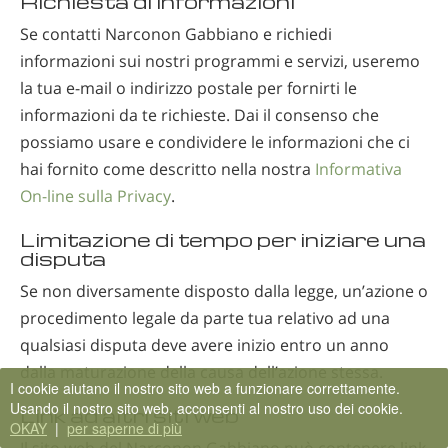
Richiesta di informazioni
Se contatti Narconon Gabbiano e richiedi
informazioni sui nostri programmi e servizi, useremo
la tua e-mail o indirizzo postale per fornirti le
informazioni da te richieste. Dai il consenso che
possiamo usare e condividere le informazioni che ci
hai fornito come descritto nella nostra
Informativa
On-line sulla Privacy
.
Limitazione di tempo per iniziare una
disputa
Se non diversamente disposto dalla legge, un’azione o
procedimento legale da parte tua relativo ad una
qualsiasi disputa deve avere inizio entro un anno
dalla maturazione della causa dell’azione stessa.
I cookie aiutano il nostro sito web a funzionare correttamente.
Usando il nostro sito web, acconsenti al nostro uso dei cookie.
Link ad altri siti web
OKAY
|
per saperne di più
Il sito web del Narconon Gabbiano può contenere link