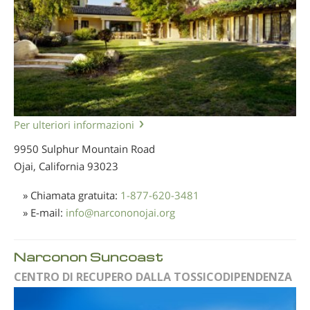
Per ulteriori informazioni
9950 Sulphur Mountain Road
Ojai, California
93023
» Chiamata gratuita:
1-877-620-3481
» E-mail:
info
@
narcononojai.org
Narconon Suncoast
CENTRO DI RECUPERO DALLA TOSSICODIPENDENZA