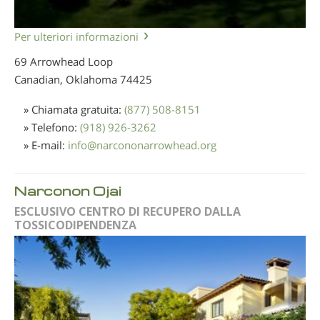
Per ulteriori informazioni
69 Arrowhead Loop
Canadian, Oklahoma
74425
» Chiamata gratuita:
(877) 508-8151
» Telefono:
(918) 926-3262
» E-mail:
info
@
narcononarrowhead.org
Narconon Ojai
ESCLUSIVO CENTRO DI RECUPERO DALLA
TOSSICODIPENDENZA