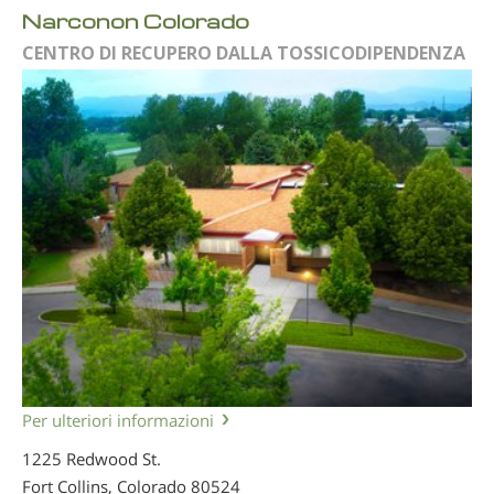
Narconon Colorado
CENTRO DI RECUPERO DALLA TOSSICODIPENDENZA
Per ulteriori informazioni
1225 Redwood St.
Fort Collins, Colorado
80524