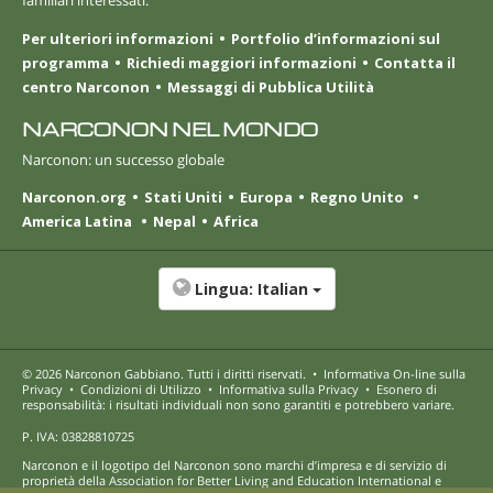
familiari interessati.
Per ulteriori informazioni
Portfolio d’informazioni sul
programma
Richiedi maggiori informazioni
Contatta il
centro Narconon
Messaggi di Pubblica Utilità
NARCONON NEL MONDO
Narconon: un successo globale
Narconon.org
Stati Uniti
Europa
Regno Unito
America Latina
Nepal
Africa
Lingua:
Italian
© 2026
Narconon Gabbiano
. Tutti i diritti riservati.
•
Informativa On-line sulla
Privacy
•
Condizioni di Utilizzo
•
Informativa sulla Privacy
•
Esonero di
responsabilità: i risultati individuali non sono garantiti e potrebbero variare.
P. IVA: 03828810725
Narconon e il logotipo del Narconon sono marchi d’impresa e di servizio di
proprietà della Association for Better Living and Education International e