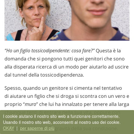
“Ho un figlio tossicodipendente: cosa fare?”
Questa è la
domanda che si pongono tutti quei genitori che sono
alla disperata ricerca di un modo per aiutarlo ad uscire
dal tunnel della tossicodipendenza.
Spesso, quando un genitore si cimenta nel tentativo
di aiutare un figlio che si droga si scontra con un vero e
proprio “
muro
” che lui ha innalzato per tenere alla larga
chiunque tenti di entrare nella sua vita, oppure con
I cookie aiutano il nostro sito web a funzionare correttamente.
una serie infinita di giustificazioni messe in atto per
Usando il nostro sito web, acconsenti al nostro uso dei cookie.
OKAY
|
per saperne di più
cercare di sminuire la gravità della sua condizione.