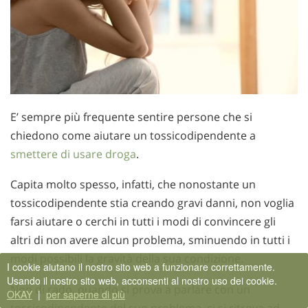
E’ sempre più frequente sentire persone che si
chiedono come aiutare un tossicodipendente a
smettere di usare droga
.
Capita molto spesso, infatti, che nonostante un
tossicodipendente stia creando gravi danni, non voglia
farsi aiutare o cerchi in tutti i modi di convincere gli
altri di non avere alcun problema, sminuendo in tutti i
modi possibili la gravità della sua condizione.
I cookie aiutano il nostro sito web a funzionare correttamente.
Usando il nostro sito web, acconsenti al nostro uso dei cookie.
Non di rado, quando si prova a parlare con un
OKAY
|
per saperne di più
tossicodipendente del suo problema, ci si ritrova ad