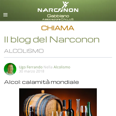
italiano
Tutte le zone/lingue
CHIAMA
Il blog del Narconon
ALCOLISMO
Ugo Ferrando
Nella
Alcolismo
30 marzo 2018
Alcol: calamità mondiale