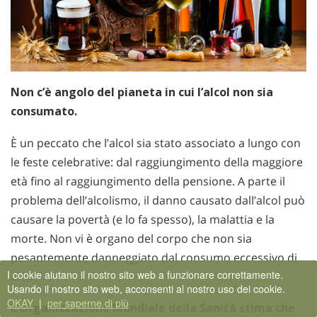
Non c’è angolo del pianeta in cui l’alcol non sia
consumato.
È un peccato che l’alcol sia stato associato a lungo con
le feste celebrative: dal raggiungimento della maggiore
età fino al raggiungimento della pensione. A parte il
problema dell’alcolismo, il danno causato dall’alcol può
causare la povertà (e lo fa spesso), la malattia e la
morte. Non vi è organo del corpo che non sia
pesantemente danneggiato dal consumo eccessivo di
I cookie aiutano il nostro sito web a funzionare correttamente.
alcol.
Usando il nostro sito web, acconsenti al nostro uso dei cookie.
OKAY
|
per saperne di più
L’Organizzazione Mondiale della Sanità stima che