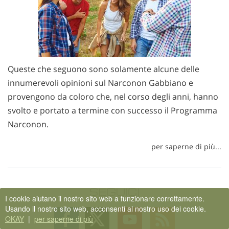
Queste che seguono sono solamente alcune delle
innumerevoli opinioni sul Narconon Gabbiano e
provengono da coloro che, nel corso degli anni, hanno
svolto e portato a termine con successo il Programma
Narconon.
per saperne di più...
SEGUICI
I cookie aiutano il nostro sito web a funzionare correttamente.
Usando il nostro sito web, acconsenti al nostro uso dei cookie.
Follow
Follow
Follow
Follow
OKAY
|
per saperne di più
on
on
on
on