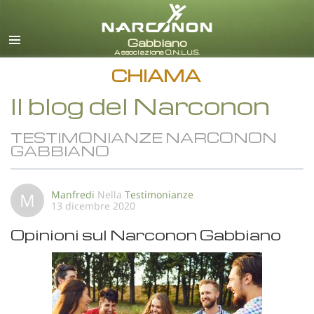
italiano
Tutte le zone/lingue
CHIAMA
Il blog del Narconon
TESTIMONIANZE NARCONON
GABBIANO
Manfredi
Nella
Testimonianze
M
13 dicembre 2020
Opinioni sul Narconon Gabbiano