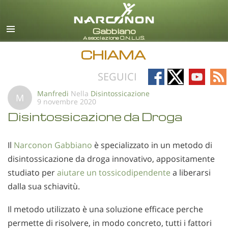
italiano
Tutte le zone/lingue
CHIAMA
Follow
Follow
Follow
Fo
SEGUICI
on
on
on
on
Manfredi
Nella
Disintossicazione
M
9 novembre 2020
Facebook
X
YouTub
RS
Disintossicazione da Droga
Il
Narconon Gabbiano
è specializzato in un metodo di
disintossicazione da droga innovativo, appositamente
studiato per
aiutare un tossicodipendente
a liberarsi
dalla sua schiavitù.
Il metodo utilizzato è una soluzione efficace perche
permette di risolvere, in modo concreto, tutti i fattori