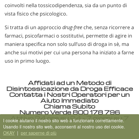
coinvolti nella tossicodipendenza, sia da un punto di
vista fisico che psicologico.
Si tratta di un approccio
drug-free
che, senza ricorrere a
farmaci, psicofarmaci o sostitutivi, permette di agire in
maniera specifica non solo sull’uso di droga in sè, ma
anche sui motivi per cui una persona ha iniziato a farne
uso in primo luogo.
Affidati ad un Metodo di
Disintossicazione da Droga Efficace
Contatta i Nostri Operatori per un
Aiuto Immediato
Chiama Subito
Numero Verde
800 178 796
Attivo 24 ore su 24 – 7 giorni su 7
I cookie aiutano il nostro sito web a funzionare correttamente.
Usando il nostro sito web, acconsenti al nostro uso dei cookie.
OKAY
|
per saperne di più