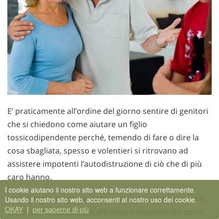
E’ praticamente all’ordine del giorno sentire di genitori
che si chiedono come aiutare un figlio
tossicodipendente perché, temendo di fare o dire la
cosa sbagliata, spesso e volentieri si ritrovano ad
assistere impotenti l’autodistruzione di ciò che di più
caro hanno.
I cookie aiutano il nostro sito web a funzionare correttamente.
Non di rado, infatti, quando un papà o una mamma si
Usando il nostro sito web, acconsenti al nostro uso dei cookie.
OKAY
|
per saperne di più
cimenta nel tentativo di affrontare l’argomento con il