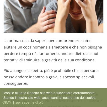
La prima cosa da sapere per comprendere come
aiutare un cocainomane a smettere è che non bisogna
perdere tempo nè, tantomeno, andare dietro ai suoi
tentativi di sminuire la gravità della sua condizione.
Più a lungo si aspetta, più è probabile che la persona
possa andare incontro a gravi, e spesso spiacevoli,
conseguenze.
I cookie aiutano il nostro sito web a funzionare correttamente.
Per
aiutare un cocainomane
a smettere come prima
Usando il nostro sito web, acconsenti al nostro uso dei cookie.
cosa bisogna parlargli. Non si deve temere di sollevare
OKAY
|
per saperne di più
l’argomento, nè preoccuparsi di offenderlo