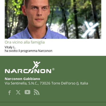
Ora vicino alla famiglia
Vitaly L.
ha svolto il programma Narconon
®
Narconon Gabbiano
Via Sentinella, S.N.C.
,
73026
Torre Dell'orso
(
),
Italia