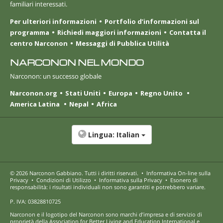
familiari interessati.
Per ulteriori informazioni
Portfolio d’informazioni sul
programma
Richiedi maggiori informazioni
Contatta il
centro Narconon
Messaggi di Pubblica Utilità
NARCONON NEL MONDO
Narconon: un successo globale
Narconon.org
Stati Uniti
Europa
Regno Unito
America Latina
Nepal
Africa
Lingua:
Italian
© 2026
Narconon Gabbiano
. Tutti i diritti riservati.
•
Informativa On-line sulla
Privacy
•
Condizioni di Utilizzo
•
Informativa sulla Privacy
•
Esonero di
responsabilità: i risultati individuali non sono garantiti e potrebbero variare.
P. IVA: 03828810725
Narconon e il logotipo del Narconon sono marchi d’impresa e di servizio di
proprietà della Association for Better Living and Education International e