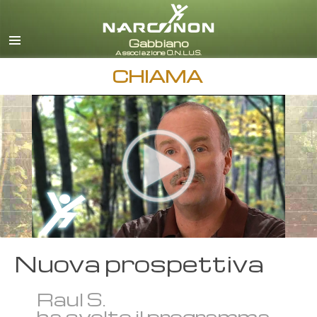
italiano
Tutte le zone/lingue
CHIAMA
Nuova prospettiva
Raul S.
ha svolto il programma