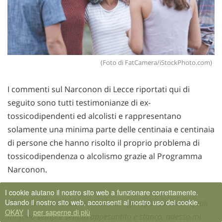
(Foto di FatCamera/iStockPhoto.com)
I commenti sul Narconon di Lecce riportati qui di
seguito sono tutti testimonianze di ex-
tossicodipendenti ed alcolisti e rappresentano
solamente una minima parte delle centinaia e centinaia
di persone che hanno risolto il proprio problema di
tossicodipendenza o alcolismo grazie al Programma
Narconon.
I cookie aiutano il nostro sito web a funzionare correttamente.
Usando il nostro sito web, acconsenti al nostro uso dei cookie.
“
Dopo anni di abuso di alcolici di ogni tipo, durante i quali
OKAY
|
per saperne di più
mi sono sempre sentito appesantito e stanco, adesso mi