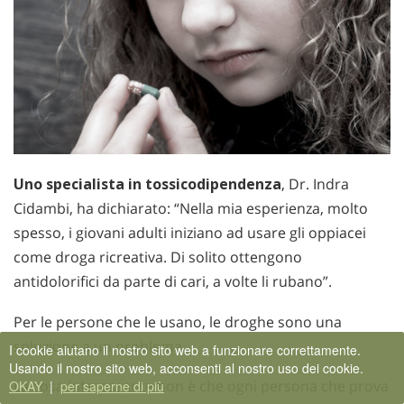
Uno specialista in tossicodipendenza
, Dr. Indra
Cidambi, ha dichiarato: “Nella mia esperienza, molto
spesso, i giovani adulti iniziano ad usare gli oppiacei
come droga ricreativa. Di solito ottengono
antidolorifici da parte di cari, a volte li rubano”.
Per le persone che le usano, le droghe sono una
soluzione a un problema.
I cookie aiutano il nostro sito web a funzionare correttamente.
Usando il nostro sito web, acconsenti al nostro uso dei cookie.
La cosa interessante non è che ogni persona che prova
OKAY
|
per saperne di più