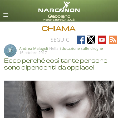
italiano
Tutte le zone/lingue
CHIAMA
Follow
Follow
Follow
Fo
SEGUICI
on
on
on
on
Andrea Malagoli
Nella
Educazione sulle droghe
16 ottobre 2017
Facebook
X
YouTub
RS
Ecco perché così tante persone
sono dipendenti da oppiacei