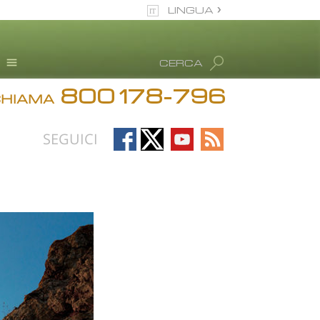
LINGUA
italiano
CERCA
Tutte le zone/lingue
800 178-796
Testimonianze
CHIAMA
Informazioni sull’abuso
di droga
Follow
Follow
Follow
Follow
SEGUICI
Disintossicazione
on
on
on
on
Facebook
X
YouTube
RSS
Blog
L. Ron Hubbard