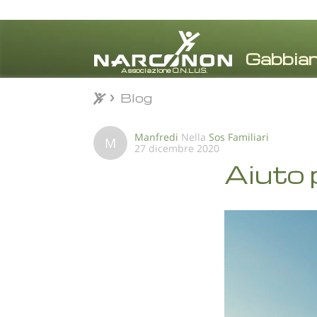
Blog
Blog
⨯
Manfredi
Nella
Sos Familiari
M
27 dicembre 2020
Aiuto