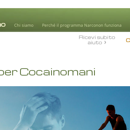
Chi siamo
Perché il programma Narconon funziona
Ricevi subito
aiuto
 per Cocainomani